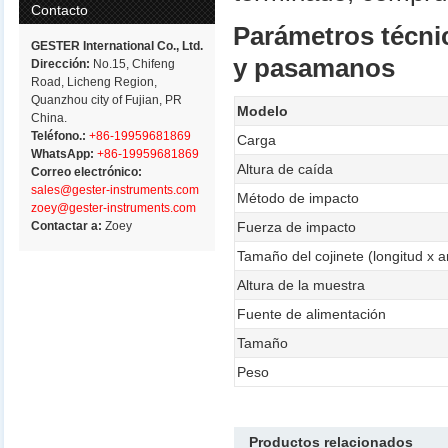
Contacto
Parámetros técni
GESTER International Co., Ltd.
y pasamanos
Dirección:
No.15, Chifeng
Road, Licheng Region,
Quanzhou city of Fujian, PR
Modelo
China.
Teléfono.:
+86-19959681869
Carga
WhatsApp:
+86-19959681869
Altura de caída
Correo electrónico:
sales@gester-instruments.com
Método de impacto
zoey@gester-instruments.com
Contactar a:
Zoey
Fuerza de impacto
Tamaño del cojinete (longitud x 
Altura de la muestra
Fuente de alimentación
Tamaño
Peso
Productos relacionados