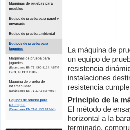
Máquinas de pruebas para
muebles
Equipo de prueba para papel y
envasado
Equipo de prueba ambiental
Equipos de prueba para
La máquina de pru
juguetes
un equipo de prueb
Máquinas de prueba para
juguetes
resistencia dinámi
(Estándares EN 71, ISO 8124, ASTM
F963, 16 CFR 1500)
instalaciones dest
Máquina de prueba de
resistencia cumple
inflamabilidad
(Estándares EN 71-2, ASTM F963)
Principio de la m
Equipos de prueba para
columpios
El método de ensay
(Estándares EN 71-8, ISO 8124-4)
horizontal a la ba
terminado, comprue