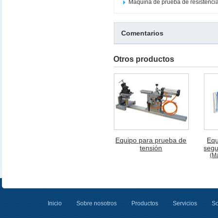
Máquina de prueba de resistenci
Comentarios
Otros productos
Equipo para prueba de
Equ
tensión
segu
(M
Inicio
Sobre nosotros
Productos
Servicios
So