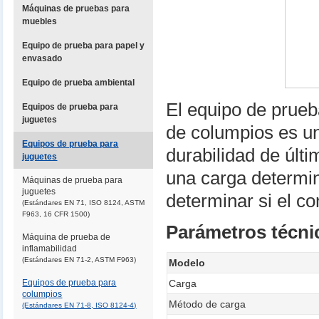
Máquinas de pruebas para
muebles
Equipo de prueba para papel y
envasado
Equipo de prueba ambiental
El equipo de prueb
Equipos de prueba para
juguetes
de columpios es u
Equipos de prueba para
durabilidad de últ
juguetes
una carga determin
Máquinas de prueba para
juguetes
determinar si el c
(Estándares EN 71, ISO 8124, ASTM
F963, 16 CFR 1500)
Parámetros técni
Máquina de prueba de
inflamabilidad
(Estándares EN 71-2, ASTM F963)
Modelo
Equipos de prueba para
Carga
columpios
Método de carga
(Estándares EN 71-8, ISO 8124-4)