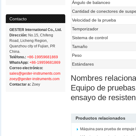
Ángulo de balanceo
Cantidad de conectores de susp
Contacto
Velocidad de la prueba
Temporizador
GESTER International Co., Ltd.
Dirección:
No.15, Chifeng
Sistema de control
Road, Licheng Region,
Quanzhou city of Fujian, PR
Tamaño
China.
Peso
Teléfono.:
+86-19959681869
WhatsApp:
+86-19959681869
Estándares
Correo electrónico:
sales@gester-instruments.com
Nombres relacion
zoey@gester-instruments.com
Contactar a:
Zoey
Equipo de pruebas
ensayo de resisten
Productos relacionados
Máquina para prueba de empuje h