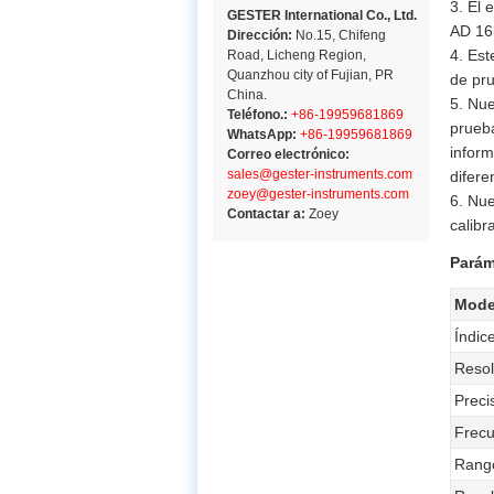
3. El 
GESTER International Co., Ltd.
AD 16b
Dirección:
No.15, Chifeng
4. Est
Road, Licheng Region,
Quanzhou city of Fujian, PR
de pru
China.
5. Nue
Teléfono.:
+86-19959681869
prueba
WhatsApp:
+86-19959681869
inform
Correo electrónico:
sales@gester-instruments.com
difere
zoey@gester-instruments.com
6. Nue
Contactar a:
Zoey
calibr
Parám
Mode
Índic
Resol
Preci
Frecu
Rango