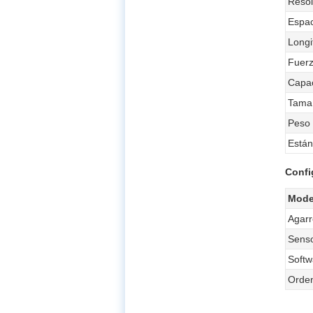
Resol
Espac
Longi
Fuerz
Capac
Tamañ
Peso
Están
Confi
Mode
Agarr
Senso
Softw
Orde