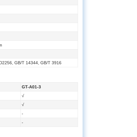
m
D2256, GB/T 14344, GB/T 3916
GT-A01-3
√
√
-
-