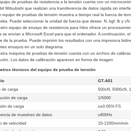
equipo de pruebas de resistencia a la tensión cuenta con un microcontro
it Mitsubishi que realizan una transferencia de datos rápida sin interf
e equipo de pruebas de tensión muestra a tiempo real la fuerza de te
eba. Puede seleccionar la unidad de fuerza que desee: N, kgf, lb y cN.
stro equipo de ensayo de resistencia para hilos ofrece un procesamie
 se envían a Microsoft Excel para que el ordenador. A continuación, e
e de la prueba. Puede imprimir los resultados con una impresora bidire
ntes ensayos en un solo diagrama.
stra máquina de pruebas de tensión cuenta con un archivo de calibraci
ación. Los datos de calibración aparecen en forma de imagen.
etros técnicos del equipo de prueba de tensión
lo
GT-A01
e de carga
500cN, 5000cN, 
ución de carga
1/5000
sión de carga
≤±0.05% FS
encia de muestreo de datos
≥800Hz
 de velocidad
10-1200mm/min