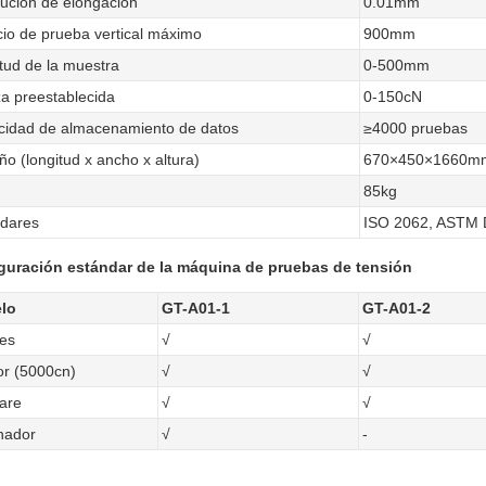
ución de elongación
0.01mm
io de prueba vertical máximo
900mm
tud de la muestra
0-500mm
a preestablecida
0-150cN
idad de almacenamiento de datos
≥4000 pruebas
o (longitud x ancho x altura)
670×450×1660m
85kg
dares
ISO 2062, ASTM 
guración estándar de la máquina de pruebas de tensión
lo
GT-A01-1
GT-A01-2
es
√
√
r (5000cn)
√
√
are
√
√
nador
√
-