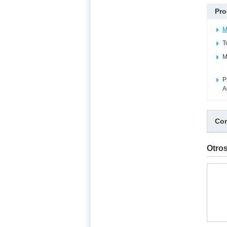
Pro
M
T
M
P
A
Com
Otro