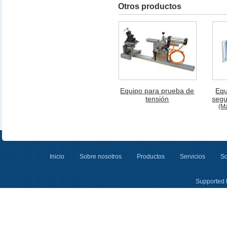
Otros productos
Equipo para prueba de
Equ
tensión
segu
(M
Inicio
Sobre nosotros
Productos
Servicios
So
Supported 