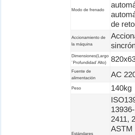
automá
Modo de frenado
automát
de ret
Accion
Accionamiento de
sincrón
la máquina
Dimensiones(Largo
820x6
´Profundidad´Alto)
Fuente de
AC 22
alimentación
140kg
Peso
ISO139
13936-
2411, 
ASTM D
Estándares