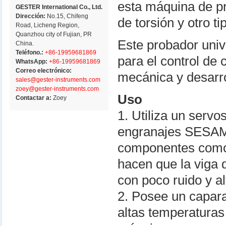
esta máquina de p
GESTER International Co., Ltd.
Dirección:
No.15, Chifeng
de torsión y otro t
Road, Licheng Region,
Quanzhou city of Fujian, PR
Este probador univ
China.
Teléfono.:
+86-19959681869
para el control de 
WhatsApp:
+86-19959681869
Correo electrónico:
mecánica y desarro
sales@gester-instruments.com
zoey@gester-instruments.com
Uso
Contactar a:
Zoey
1. Utiliza un ser
engranajes SESAME
componentes como e
hacen que la viga 
con poco ruido y al
2. Posee un capara
altas temperaturas 