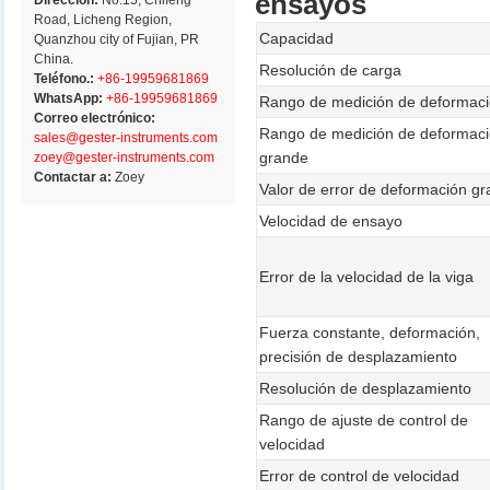
ensayos
Dirección:
No.15, Chifeng
Road, Licheng Region,
Capacidad
Quanzhou city of Fujian, PR
China.
Resolución de carga
Teléfono.:
+86-19959681869
WhatsApp:
+86-19959681869
Rango de medición de deformac
Correo electrónico:
Rango de medición de deformac
sales@gester-instruments.com
grande
zoey@gester-instruments.com
Contactar a:
Zoey
Valor de error de deformación g
Velocidad de ensayo
Error de la velocidad de la viga
Fuerza constante, deformación,
precisión de desplazamiento
Resolución de desplazamiento
Rango de ajuste de control de
velocidad
Error de control de velocidad