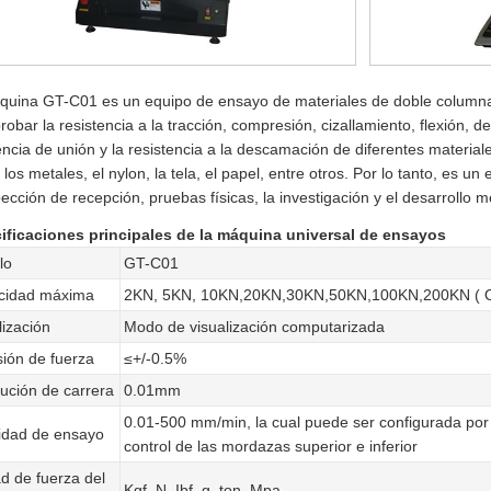
quina GT-C01 es un equipo de ensayo de materiales de doble columna.
robar la resistencia a la tracción, compresión, cizallamiento, flexión, de
encia de unión y la resistencia a la descamación de diferentes materiale
 los metales, el nylon, la tela, el papel, entre otros. Por lo tanto, es un
pección de recepción, pruebas físicas, la investigación y el desarrollo 
ificaciones principales de la máquina universal de ensayos
lo
GT-C01
cidad máxima
2KN, 5KN, 10KN,20KN,30KN,50KN,100KN,200KN ( O
lización
Modo de visualización computarizada
sión de fuerza
≤+/-0.5%
ución de carrera
0.01mm
0.01-500 mm/min, la cual puede ser configurada por
idad de ensayo
control de las mordazas superior e inferior
d de fuerza del
Kgf, N, Ibf, g, ton, Mpa