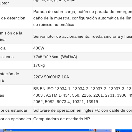
uptor
Parada de sobrecarga, botón de parada de emergen
de detención
daño de la muestra, configuración automática de límit
de reinicio automático
misión de la
Servomotor de accionamiento, rueda síncrona y husil
ina
cia
400W
nsiones
72x62x175cm (WxDxA)
170kg
ntación de
220V 50/60HZ 10A
ía
BS EN ISO 13934-1, 13934-2, 13937-2, 13937-3, 13
as
4303 . ASTM D 434, 558, 2256, 2261, 2731, 3936, 4
2062, 5082, 9073.4, 10321, 13919 .
orios estándar
Software de operación en inglés PC con cable de c
orios opcionales
Computadora de escritorio HP