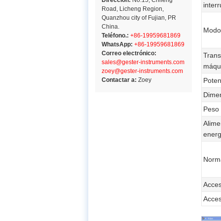
Dirección:
No.15, Chifeng
interr
Road, Licheng Region,
Quanzhou city of Fujian, PR
China.
Modo 
Teléfono.:
+86-19959681869
WhatsApp:
+86-19959681869
Correo electrónico:
Trans
sales@gester-instruments.com
máqu
zoey@gester-instruments.com
Contactar a:
Zoey
Poten
Dime
Peso
Alime
energ
Norm
Acces
Acces