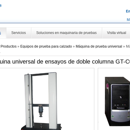
En
M
s
Servicios
Soluciones en maquinaria de pruebas
Visita virtual
»
Productos
»
Equipos de prueba para calzado
»
Máquina de prueba universal
»
Má
1
ina universal de ensayos de doble columna GT-