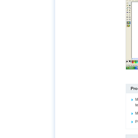
Pro
M
t
M
P