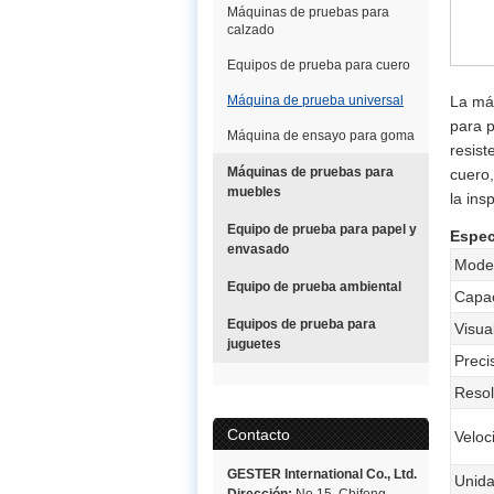
Máquinas de pruebas para
calzado
Equipos de prueba para cuero
Máquina de prueba universal
La má
para p
Máquina de ensayo para goma
resist
Máquinas de pruebas para
cuero,
muebles
la ins
Equipo de prueba para papel y
Espec
envasado
Mode
Equipo de prueba ambiental
Capa
Equipos de prueba para
Visua
juguetes
Preci
Resol
Contacto
Veloc
GESTER International Co., Ltd.
Unida