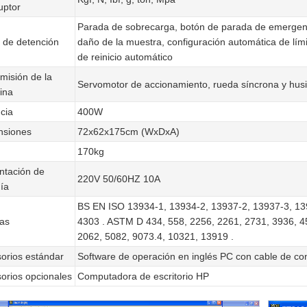
uptor
Parada de sobrecarga, botón de parada de emergen
de detención
daño de la muestra, configuración automática de límit
de reinicio automático
misión de la
Servomotor de accionamiento, rueda síncrona y husil
ina
cia
400W
nsiones
72x62x175cm (WxDxA)
170kg
ntación de
220V 50/60HZ 10A
ía
BS EN ISO 13934-1, 13934-2, 13937-2, 13937-3, 13
as
4303 . ASTM D 434, 558, 2256, 2261, 2731, 3936, 4
2062, 5082, 9073.4, 10321, 13919 .
orios estándar
Software de operación en inglés PC con cable de c
orios opcionales
Computadora de escritorio HP