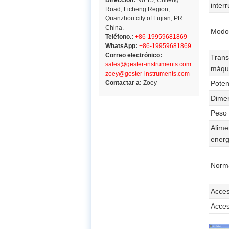
Dirección:
No.15, Chifeng
interr
Road, Licheng Region,
Quanzhou city of Fujian, PR
China.
Modo 
Teléfono.:
+86-19959681869
WhatsApp:
+86-19959681869
Correo electrónico:
Trans
sales@gester-instruments.com
máqu
zoey@gester-instruments.com
Contactar a:
Zoey
Poten
Dime
Peso
Alime
energ
Norm
Acces
Acces