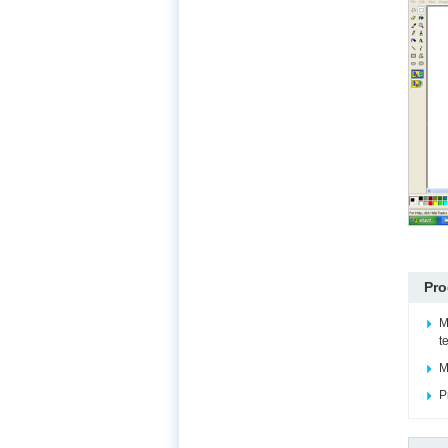
Pro
M
t
M
P