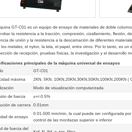
quina GT-C01 es un equipo de ensayo de materiales de doble columna.
robar la resistencia a la tracción, compresión, cizallamiento, flexión, de
encia de unión y la resistencia a la descamación de diferentes materiale
 los metales, el nylon, la tela, el papel, entre otros. Por lo tanto, es un
pección de recepción, pruebas físicas, la investigación y el desarrollo 
ificaciones principales de la máquina universal de ensayos
lo
GT-C01
cidad máxima
2KN, 5KN, 10KN,20KN,30KN,50KN,100KN,200KN ( O
lización
Modo de visualización computarizada
sión de fuerza
≤+/-0.5%
ución de carrera
0.01mm
0.01-500 mm/min, la cual puede ser configurada por
idad de ensayo
control de las mordazas superior e inferior
d de fuerza del
Kgf, N, Ibf, g, ton, Mpa