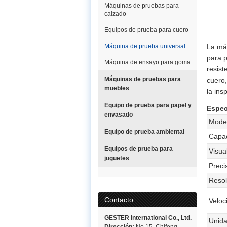
Máquinas de pruebas para
calzado
Equipos de prueba para cuero
Máquina de prueba universal
La má
para p
Máquina de ensayo para goma
resist
Máquinas de pruebas para
cuero,
muebles
la ins
Equipo de prueba para papel y
Espec
envasado
Mode
Equipo de prueba ambiental
Capa
Equipos de prueba para
Visua
juguetes
Preci
Resol
Contacto
Veloc
GESTER International Co., Ltd.
Unida