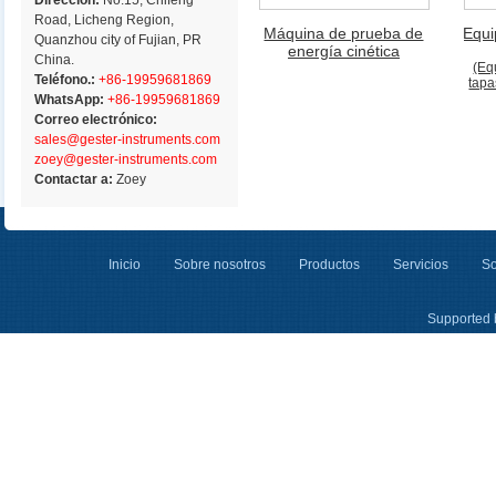
Dirección:
No.15, Chifeng
Road, Licheng Region,
Máquina de prueba de
Equi
Quanzhou city of Fujian, PR
energía cinética
China.
(Eq
Teléfono.:
+86-19959681869
tapa
WhatsApp:
+86-19959681869
Correo electrónico:
sales@gester-instruments.com
zoey@gester-instruments.com
Contactar a:
Zoey
Inicio
Sobre nosotros
Productos
Servicios
So
Supported 