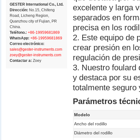
GESTER International Co., Ltd.
excelente y larga v
Dirección:
No.15, Chifeng
separados en forma
Road, Licheng Region,
Quanzhou city of Fujian, PR
precisa en los rodil
China.
Teléfono.:
+86-19959681869
2. Este equipo de 
WhatsApp:
+86-19959681869
Correo electrónico:
crear presión en lo
sales@gester-instruments.com
zoey@gester-instruments.com
regulación de pres
Contactar a:
Zoey
3. Nuestro foulard
y destaca por su e
totalmente seguro y 
Parámetros técnic
Modelo
Ancho del rodillo
Diámetro del rodillo