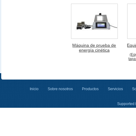
Máquina de prueba de
Equi
energía cinética
(Eq
tapa
Inicio
Sobre nosotros
Productos
Servicios
So
Supported 