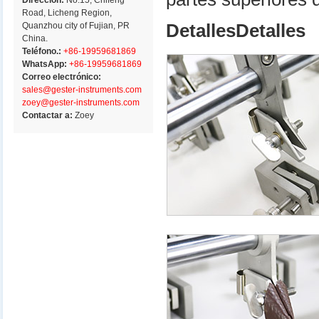
Dirección:
No.15, Chifeng
Road, Licheng Region,
Quanzhou city of Fujian, PR
DetallesDetalles
China.
Teléfono.:
+86-19959681869
WhatsApp:
+86-19959681869
Correo electrónico:
sales@gester-instruments.com
zoey@gester-instruments.com
Contactar a:
Zoey