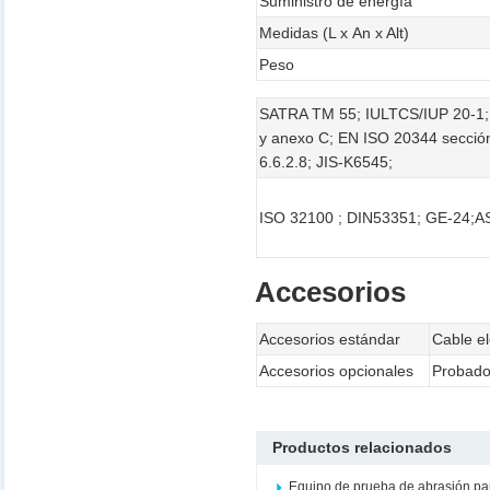
Suministro de energía
Medidas (L x An x Alt)
Peso
SATRA TM 55; IULTCS/IUP 20-1; 
y anexo C; EN ISO 20344 sección
6.6.2.8; JIS-K6545;
ISO 32100 ; DIN53351; GE-24;
Accesorios
Accesorios estándar
Cable el
Accesorios opcionales
Probado
Productos relacionados
Equipo de prueba de abrasión par