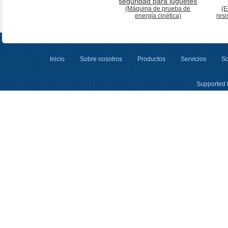
seguridad para juguetes
(Máquina de prueba de
(E
energía cinética)
resi
Inicio
Sobre nosotros
Productos
Servicios
So
Supported 