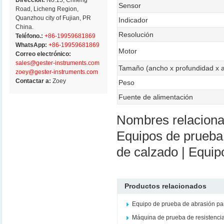
Dirección:
No.15, Chifeng
Sensor
Road, Licheng Region,
Quanzhou city of Fujian, PR
Indicador
China.
Resolución
Teléfono.:
+86-19959681869
WhatsApp:
+86-19959681869
Motor
Correo electrónico:
sales@gester-instruments.com
Tamaño (ancho x profundidad x a
zoey@gester-instruments.com
Contactar a:
Zoey
Peso
Fuente de alimentación
Nombres relacion
Equipos de prueba
de calzado | Equip
Productos relacionados
Equipo de prueba de abrasión par
Máquina de prueba de resistenci