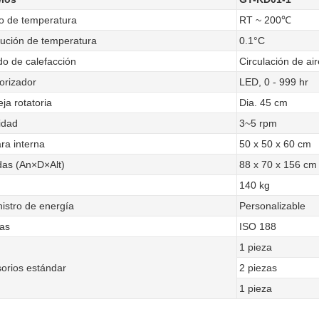
 de temperatura
RT ~ 200℃
ución de temperatura
0.1°C
o de calefacción
Circulación de air
orizador
LED, 0 - 999 hr
ja rotatoria
Dia. 45 cm
idad
3~5 rpm
a interna
50 x 50 x 60 cm
as (An×D×Alt)
88 x 70 x 156 cm
140 kg
istro de energía
Personalizable
as
ISO 188
1 pieza
orios estándar
2 piezas
1 pieza