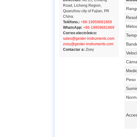
Dirección:
No.15, Chifeng
Road, Licheng Region,
Rango
Quanzhou city of Fujian, PR
China.
Resol
Teléfono.:
+86-19959681869
Métod
WhatsApp:
+86-19959681869
Correo electrónico:
Temp
sales@gester-instruments.com
Bande
zoey@gester-instruments.com
Contactar a:
Zoey
Veloc
Cámar
Medid
Peso
Sumin
Norm
Acces