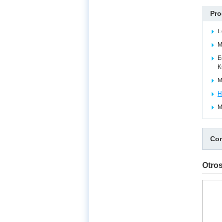
Pro
E
M
E
K
M
H
M
Com
Otro