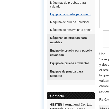
Máquinas de pruebas para
calzado
Equipos de prueba para cuero
Máquina de prueba universal
Máquina de ensayo para goma
Máquinas de pruebas para
muebles
Equipo de prueba para papel y
Uso
envasado
Sirve 
Equipo de prueba ambiental
y des
el res
Equipos de prueba para
lo que
juguetes
vulcan
cambio
proces
Contacto
Parám
GESTER International Co., Ltd.
Mode