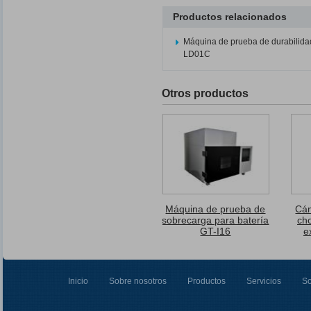
Productos relacionados
Máquina de prueba de durabilidad
LD01C
Otros productos
Máquina de prueba de
Cám
sobrecarga para batería
cho
GT-I16
e
Inicio
Sobre nosotros
Productos
Servicios
So