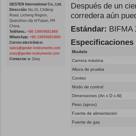
Después de un ciert
GESTER International Co., Ltd.
Dirección:
No.15, Chifeng
corredera aún pued
Road, Licheng Region,
Quanzhou city of Fujian, PR
China.
Estándar:
BIFMA 
Teléfono.:
+86-19959681869
WhatsApp:
+86-19959681869
Especificaciones 
Correo electrónico:
sales@gester-instruments.com
Modelo
zoey@gester-instruments.com
Contactar a:
Zoey
Carrera máxima
Altura de prueba
Conteo
Modo de control
Dimensiones (An x D x Al)
Peso (aprox)
Fuente de alimentación
Fuente de gas