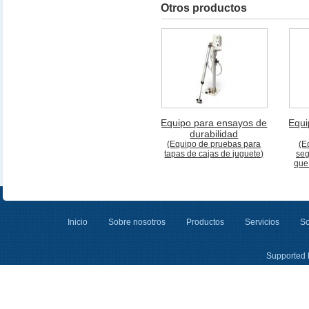
Otros productos
Equipo para ensayos de
Equi
durabilidad
(Equipo de pruebas para
(E
tapas de cajas de juguete)
seg
que
Inicio
Sobre nosotros
Productos
Servicios
So
Supported 