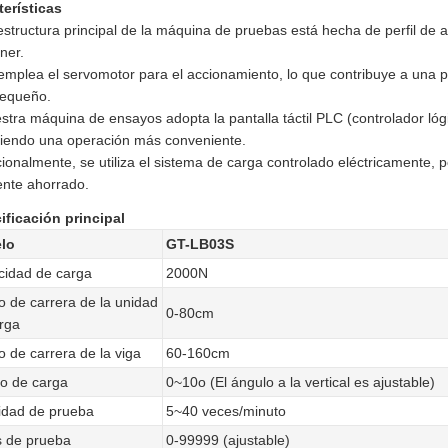
terísticas
estructura principal de la máquina de pruebas está hecha de perfil de 
ner.
emplea el servomotor para el accionamiento, lo que contribuye a una 
equeño.
stra máquina de ensayos adopta la pantalla táctil PLC (controlador lóg
tiendo una operación más conveniente.
cionalmente, se utiliza el sistema de carga controlado eléctricamente, 
ente ahorrado.
ificación principal
lo
GT-LB03S
idad de carga
2000N
 de carrera de la unidad
0-80cm
rga
 de carrera de la viga
60-160cm
o de carga
0~10o (El ángulo a la vertical es ajustable)
idad de prueba
5~40 veces/minuto
 de prueba
0-99999 (ajustable)