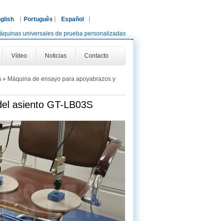
glish
Português
Español
áquinas universales de prueba personalizadas
Vídeo
Noticias
Contacto
s
»
Máquina de ensayo para apoyabrazos y
del asiento GT-LB03S