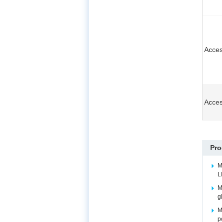
Acces
Acces
Pro
M
L
M
g
M
p