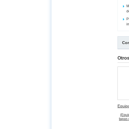
M
d
P
i
Com
Otro
Equip
(Equi
tapas 