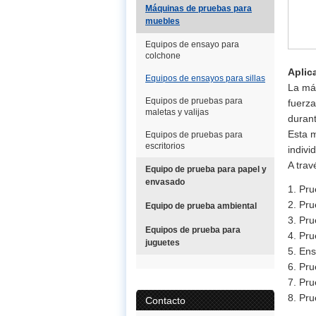
Máquinas de pruebas para
muebles
Equipos de ensayo para
colchone
Aplic
Equipos de ensayos para sillas
La máq
Equipos de pruebas para
fuerza
maletas y valijas
durant
Esta 
Equipos de pruebas para
escritorios
indivi
A trav
Equipo de prueba para papel y
envasado
1. Pru
2. Pru
Equipo de prueba ambiental
3. Pru
Equipos de prueba para
4. Pru
juguetes
5. Ens
6. Pru
7. Pru
8. Pru
Contacto