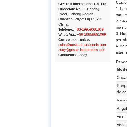
Carac
GESTER International Co., Ltd.
1. La 
Dirección:
No.15, Chifeng
Road, Licheng Region,
mante
Quanzhou city of Fujian, PR
2. Se 
China.
más p
Teléfono.:
+86-19959681869
3. Nue
WhatsApp:
+86-19959681869
permi
Correo electrónico:
sales@gester-instruments.com
4. Adi
zoey@gester-instruments.com
altam
Contactar a:
Zoey
Espec
Mode
Capac
Rango
de ca
Rango
Ángul
Veloc
Veces