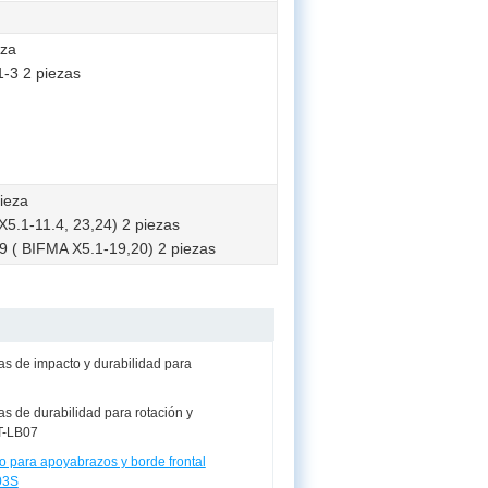
eza
-3 2 piezas
ieza
.1-11.4, 23,24) 2 piezas
( BIFMA X5.1-19,20) 2 piezas
s de impacto y durabilidad para
s de durabilidad para rotación y
GT-LB07
 para apoyabrazos y borde frontal
03S