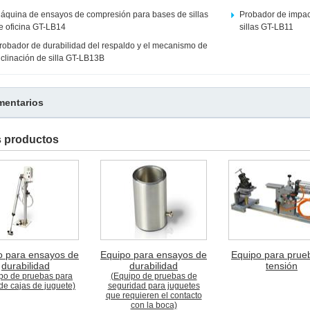
áquina de ensayos de compresión para bases de sillas
Probador de impac
e oficina GT-LB14
sillas GT-LB11
robador de durabilidad del respaldo y el mecanismo de
nclinación de silla GT-LB13B
entarios
s productos
o para ensayos de
Equipo para ensayos de
Equipo para prue
durabilidad
durabilidad
tensión
po de pruebas para
(Equipo de pruebas de
de cajas de juguete)
seguridad para juguetes
que requieren el contacto
con la boca)