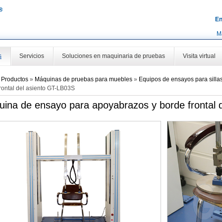
En
M
s
Servicios
Soluciones en maquinaria de pruebas
Visita virtual
»
Productos
»
Máquinas de pruebas para muebles
»
Equipos de ensayos para silla
rontal del asiento GT-LB03S
ina de ensayo para apoyabrazos y borde frontal 