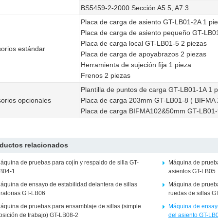
BS5459-2-2000 Sección A5.5, A7.3
Placa de carga de asiento GT-LB01-2A 1 pi
Placa de carga de asiento pequeño GT-LB01
Placa de carga local GT-LB01-5 2 piezas
orios estándar
Placa de carga de apoyabrazos 2 piezas
Herramienta de sujeción fija 1 pieza
Frenos 2 piezas
Plantilla de puntos de carga GT-LB01-1A 1 p
orios opcionales
Placa de carga 203mm GT-LB01-8 ( BIFMA X5
Placa de carga BIFMA102&50mm GT-LB01-9 
ductos relacionados
áquina de pruebas para cojín y respaldo de silla GT-
Máquina de prueba
B04-1
asientos GT-LB05
áquina de ensayo de estabilidad delantera de sillas
Máquina de prueba
iratorias GT-LB06
ruedas de sillas 
áquina de pruebas para ensamblaje de sillas (simple
Máquina de ensayo
osición de trabajo) GT-LB08-2
del asiento GT-LB