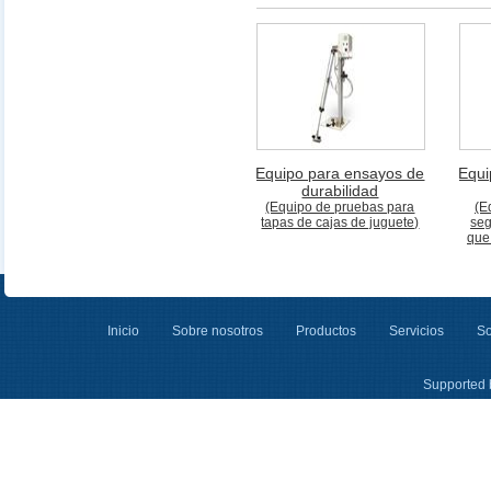
Equipo para ensayos de
Equi
durabilidad
(Equipo de pruebas para
(E
tapas de cajas de juguete)
seg
que
Inicio
Sobre nosotros
Productos
Servicios
So
Supported 