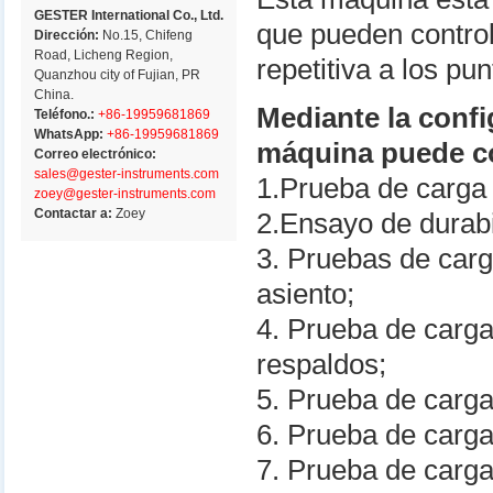
GESTER International Co., Ltd.
que pueden control
Dirección:
No.15, Chifeng
Road, Licheng Region,
repetitiva a los pu
Quanzhou city of Fujian, PR
China.
Mediante la confi
Teléfono.:
+86-19959681869
WhatsApp:
+86-19959681869
máquina puede co
Correo electrónico:
sales@gester-instruments.com
1.Prueba de carga 
zoey@gester-instruments.com
Contactar a:
Zoey
2.Ensayo de durabi
3. Pruebas de carga
asiento;
4. Prueba de carga
respaldos;
5. Prueba de carga
6. Prueba de carga 
7. Prueba de carga 