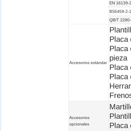
EN 16139-2
BS5459-2-20
QB/T 2280-2
Planti
Placa 
Placa
pieza
Accesorios estándar
Placa 
Placa 
Herram
Frenos
Martil
Planti
Accesorios
Placa
opcionales