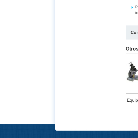
P
i
Com
Otro
Equip