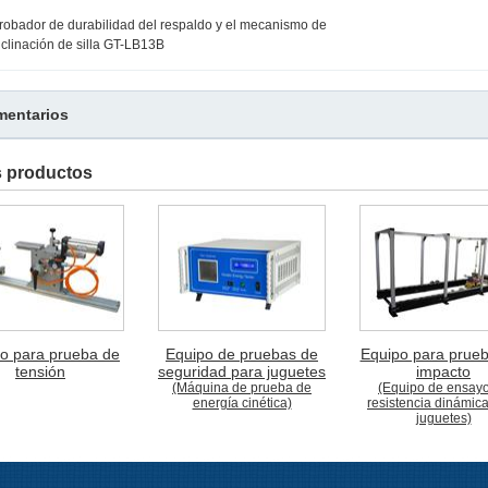
robador de durabilidad del respaldo y el mecanismo de
nclinación de silla GT-LB13B
entarios
s productos
o para prueba de
Equipo de pruebas de
Equipo para prue
tensión
seguridad para juguetes
impacto
(Máquina de prueba de
(Equipo de ensay
energía cinética)
resistencia dinámic
juguetes)