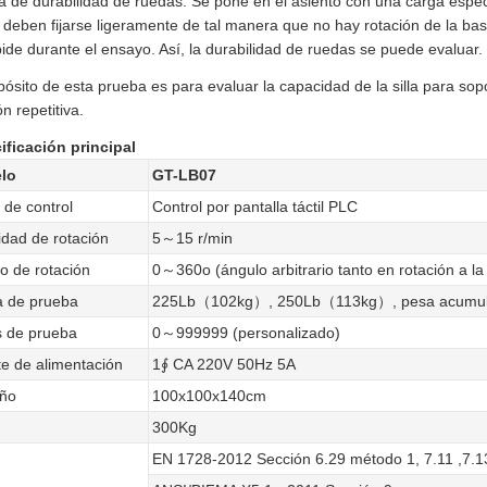
 de durabilidad de ruedas: Se pone en el asiento con una carga especi
la deben fijarse ligeramente de tal manera que no hay rotación de la bas
ide durante el ensayo. Así, la durabilidad de ruedas se puede evaluar.
pósito de esta prueba es para evaluar la capacidad de la silla para sop
ón repetitiva.
ificación principal
lo
GT-LB07
de control
Control por pantalla táctil PLC
idad de rotación
5～15 r/min
o de rotación
0～360o (ángulo arbitrario tanto en rotación a la
 de prueba
225Lb（102kg）, 250Lb（113kg）, pesa acumu
 de prueba
0～999999 (personalizado)
e de alimentación
1∮ CA 220V 50Hz 5A
ño
100x100x140cm
300Kg
EN 1728-2012 Sección 6.29 método 1, 7.11 ,7.