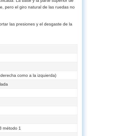
ficada. La base y la parte superior de
e, pero el giro natural de las ruedas no
ortar las presiones y el desgaste de la
 derecha como a la izquierda)
lada
13 método 1