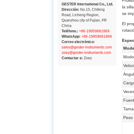
Prueba
GESTER International Co., Ltd.
la sil
Dirección:
No.15, Chifeng
se imp
Road, Licheng Region,
Quanzhou city of Fujian, PR
El pro
China.
rotaci
Teléfono.:
+86-19959681869
WhatsApp:
+86-19959681869
Espec
Correo electrónico:
sales@gester-instruments.com
Mode
zoey@gester-instruments.com
Modo 
Contactar a:
Zoey
Veloc
Ángul
Carga
Veces
Fuent
Tama
Peso