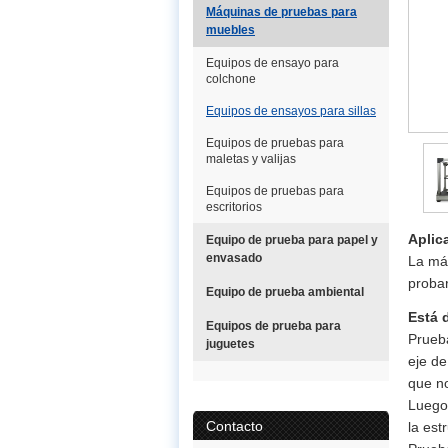
Máquinas de pruebas para
muebles
Equipos de ensayo para
colchone
Equipos de ensayos para sillas
Equipos de pruebas para
maletas y valijas
Equipos de pruebas para
escritorios
Aplic
Equipo de prueba para papel y
envasado
La máq
probar
Equipo de prueba ambiental
Está 
Equipos de prueba para
Prueba
juguetes
eje de
que no
Luego,
Contacto
la est