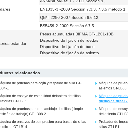
ANSI/BIFMA X5.1 - 2011 Sección 9 ,
dares
EN1335-3 -2009 Sección 7.3.3, 7.3.5 método 1
QB/T 2280-2007 Sección 6.6.12,
BS5459-2-2000 Sección A 7.5
Pesas acumuladas BIFMA GT-LB01-10B
Dispositivo de fijación de ruedas
orios estándar
Dispositivo de fijación de base
Dispositivo de fijación de asiento
ductos relacionados
áquina de pruebas para cojín y respaldo de silla GT-
Máquina de prueba
B04-1
asientos GT-LB05
áquina de ensayo de estabilidad delantera de sillas
Máquina de prueba
iratorias GT-LB06
ruedas de sillas 
áquina de pruebas para ensamblaje de sillas (simple
Máquina de ensayo
osición de trabajo) GT-LB08-2
del asiento GT-LB
áquina de ensayos de compresión para bases de sillas
Probador de impac
e oficina GT-LB14
sillas GT-LB11