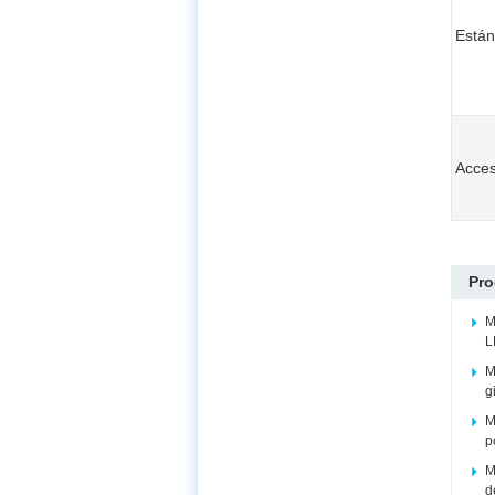
Están
Acces
Pro
M
L
M
g
M
p
M
d