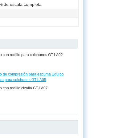
1% de escala completa
 con rodillo para colchones GT-LA02
o de compresión para espuma Equipo
za para colchones GT-LA05
 con rodillo cizalla GT-LA07