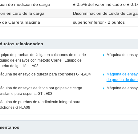
sion de medición de carga
± 0.5% del valor indicado o ± 0.
ión en cero de la carga
Discriminación de celda de carga
e de Carrera máxima
superior/inferior - 2 puntos
ductos relacionados
quipo de pruebas de fatiga en colchones de resorte
Máquina de ensayo
quipo de ensayos con método Cornell Equipo de
rueba de ignición LA03
áquina de ensayo de dureza para colchones GT-LA04
Máquina de ensay
de prueba de dure
áquina de ensayos de fatiga por golpes de carga
Máquina de ensayo
onstante para espuma GT-LE03
áquina de pruebas de rendimiento integral para
olchones GT-LA08
entarios