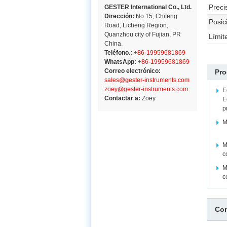
Preci
GESTER International Co., Ltd.
Dirección:
No.15, Chifeng
Posic
Road, Licheng Region,
Quanzhou city of Fujian, PR
Límit
China.
Teléfono.:
+86-19959681869
WhatsApp:
+86-19959681869
Correo electrónico:
Pro
sales@gester-instruments.com
zoey@gester-instruments.com
E
Contactar a:
Zoey
E
p
M
M
c
M
c
Com