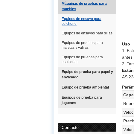
Máquinas de pruebas para
muebles
Equipos de ensayo para
colchone
Equipos de ensayos para sillas
Equipos de pruebas para
Uso
maletas y valijas
1. Est
antes
Equipos de pruebas para
escritorios
2. Ta
Están
Equipo de prueba para papel y
AS 22
envasado
Parám
Equipo de prueba ambiental
Capa
Equipos de prueba para
juguetes
Reorr
Veloc
Preci
Contacto
Veloc