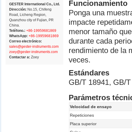
Funcionamiento
GESTER International Co., Ltd.
Dirección:
No.15, Chifeng
Ponga una muestra
Road, Licheng Region,
Quanzhou city of Fujian, PR
impacte repetidame
China.
menor tamaño que 
Teléfono.:
+86-19959681869
WhatsApp:
+86-19959681869
durante cada perio
Correo electrónico:
sales@gester-instruments.com
rendimiento de la 
zoey@gester-instruments.com
Contactar a:
Zoey
veces.
Estándares
GB/T 18941, GB/T
Parámetros técni
Velocidad de ensayo
Repeticiones
Placa superior