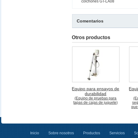
colchones GT-LA08
Comentarios
Otros productos
Equipo para ensayos de
Equi
durabilidad
(Equipo de pruebas para
(E
tapas de cajas de juguete)
seg
que
Inicio
Sobre nosotros
Productos
Servicios
So