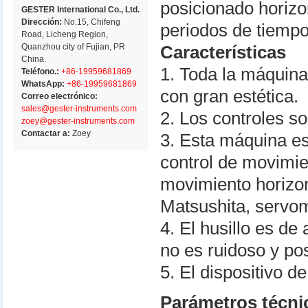
posicionado horizo
GESTER International Co., Ltd.
Dirección:
No.15, Chifeng
periodos de tiempo
Road, Licheng Region,
Quanzhou city of Fujian, PR
Características
China.
1. Toda la máquina
Teléfono.:
+86-19959681869
WhatsApp:
+86-19959681869
con gran estética.
Correo electrónico:
sales@gester-instruments.com
2. Los controles
zoey@gester-instruments.com
Contactar a:
Zoey
3. Esta máquina es
control de movimient
movimiento horizon
Matsushita, servo
4. El husillo es d
no es ruidoso y po
5. El dispositivo 
Parámetros técni