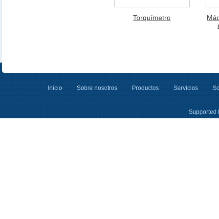
Torquímetro
Máq
Inicio
Sobre nosotros
Productos
Servicios
So
Supported 