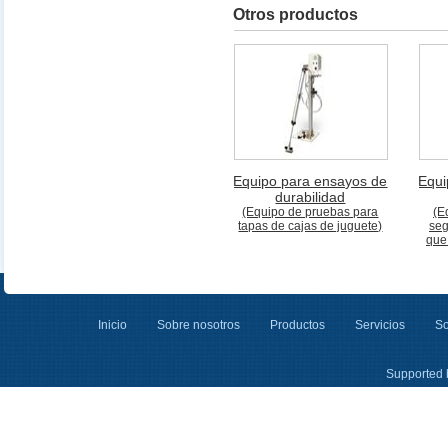
Otros productos
Equipo para ensayos de
Equi
durabilidad
(Equipo de pruebas para
(E
tapas de cajas de juguete)
seg
que
Inicio
Sobre nosotros
Productos
Servicios
So
Supported 