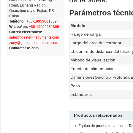
Dirección:
No.15, Chifeng
Road, Licheng Region,
Quanzhou city of Fujian, PR
Parámetros técni
China.
Teléfono.:
+86-19959681869
Modelo
WhatsApp:
+86-19959681869
Correo electrónico:
Rango de carga
sales@gester-instruments.com
Largo del arco del cortador
zoey@gester-instruments.com
Contactar a:
Zoey
EL dentro de distancia del fulcro 
Método de visualización
Fuente de alimentación
Dimensiones(Ancho x Profundidad
Peso
Estándares
Productos relacionados
Equipo de prueba de abrasion Ta