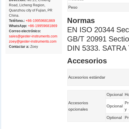
Dirección:
No.15, Chifeng
Road, Licheng Region,
Peso
Quanzhou city of Fujian, PR
China.
Normas
Teléfono.:
+86-19959681869
WhatsApp:
+86-19959681869
EN ISO 20344 Sect
Correo electrónico:
sales@gester-instruments.com
GB/T 20991 Section
zoey@gester-instruments.com
DIN 5333. SATRA
Contactar a:
Zoey
Accesorios
Accesorios estándar
Opcional
Ho
Accesorios
Pr
Opcional
opcionales
y
Optional
Pr