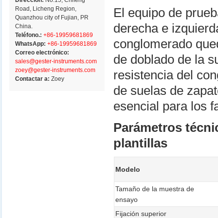
Dirección:
No.15, Chifeng
Road, Licheng Region,
El equipo de prueb
Quanzhou city of Fujian, PR
derecha e izquierd
China.
Teléfono.:
+86-19959681869
conglomerado qued
WhatsApp:
+86-19959681869
Correo electrónico:
de doblado de la su
sales@gester-instruments.com
zoey@gester-instruments.com
resistencia del con
Contactar a:
Zoey
de suelas de zapat
esencial para los f
Parámetros técnic
plantillas
Modelo
Tamaño de la muestra de
ensayo
Fijación superior