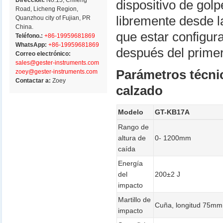
Dirección:
No.15, Chifeng
dispositivo de gol
Road, Licheng Region,
libremente desde l
Quanzhou city of Fujian, PR
China.
que estar configur
Teléfono.:
+86-19959681869
WhatsApp:
+86-19959681869
después del prime
Correo electrónico:
sales@gester-instruments.com
Parámetros técni
zoey@gester-instruments.com
Contactar a:
Zoey
calzado
Modelo
GT-KB17A
Rango de
altura de
0- 1200mm
caída
Energía
del
200±2 J
impacto
Martillo de
Cuña, longitud 75mm
impacto