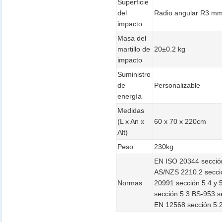
Superficie
del
Radio angular R3 m
impacto
Masa del
martillo de
20±0.2 kg
impacto
Suministro
de
Personalizable
energía
Medidas
(L x An x
60 x 70 x 220cm
Alt)
Peso
230kg
EN ISO 20344 sección
AS/NZS 2210.2 secci
Normas
20991 sección 5.4 y 
sección 5.3 BS-953 s
EN 12568 sección 5.