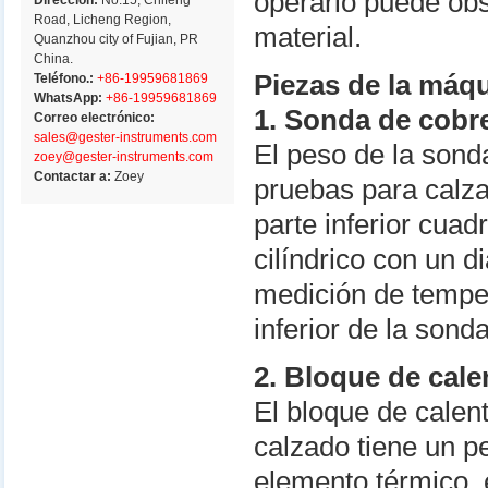
operario puede obs
Dirección:
No.15, Chifeng
Road, Licheng Region,
material.
Quanzhou city of Fujian, PR
China.
Piezas de la máqu
Teléfono.:
+86-19959681869
WhatsApp:
+86-19959681869
1. Sonda de cobre
Correo electrónico:
sales@gester-instruments.com
El peso de la sond
zoey@gester-instruments.com
Contactar a:
Zoey
pruebas para calza
parte inferior cua
cilíndrico con un 
medición de temper
inferior de la sonda
2. Bloque de cal
El bloque de calen
calzado tiene un 
elemento térmico, 