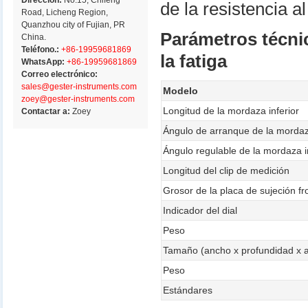
Dirección:
No.15, Chifeng
de la resistencia a
Road, Licheng Region,
Quanzhou city of Fujian, PR
Parámetros técnic
China.
Teléfono.:
+86-19959681869
la fatiga
WhatsApp:
+86-19959681869
Correo electrónico:
sales@gester-instruments.com
Modelo
zoey@gester-instruments.com
Longitud de la mordaza inferior
Contactar a:
Zoey
Ángulo de arranque de la mordaza
Ángulo regulable de la mordaza i
Longitud del clip de medición
Grosor de la placa de sujeción fr
Indicador del dial
Peso
Tamaño (ancho x profundidad x a
Peso
Estándares