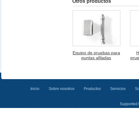
Otros productos
Equipo de pruebas para
H
puntas afiladas
prue
Inicio
Sobre nosotros
Productos
Servicios
So
Supported 