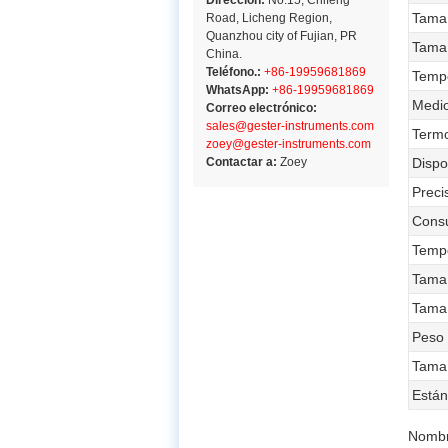
Dirección:
No.15, Chifeng
Tamañ
Road, Licheng Region,
Quanzhou city of Fujian, PR
Tamañ
China.
Teléfono.:
+86-19959681869
Tempe
WhatsApp:
+86-19959681869
Medio
Correo electrónico:
sales@gester-instruments.com
Termo
zoey@gester-instruments.com
Contactar a:
Zoey
Dispo
Preci
Consu
Tempe
Tamañ
Tamañ
Peso
Tama
Están
Nombr