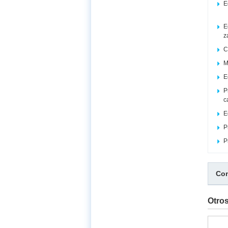
E
E
z
C
M
E
P
c
E
P
P
Com
Otro