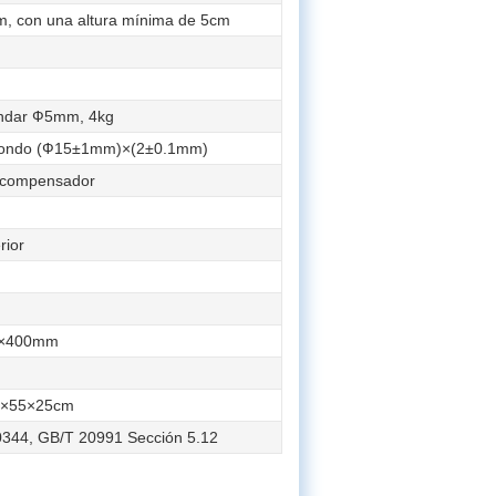
, con una altura mínima de 5cm
°
ándar Ф5mm, 4kg
edondo (Ф15±1mm)×(2±0.1mm)
 compensador
rior
0×400mm
5×55×25cm
0344, GB/T 20991 Sección 5.12