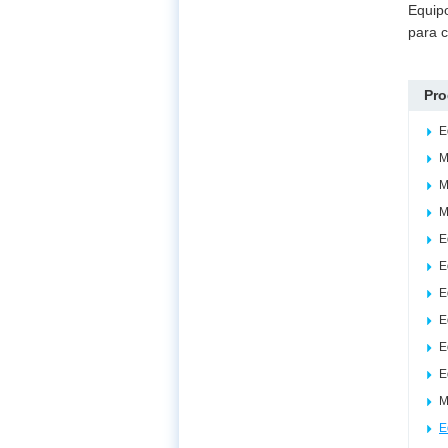
Equip
para 
Pro
E
M
M
M
E
E
E
E
E
E
M
E