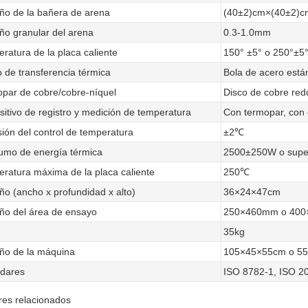
o de la bañera de arena
(40±2)cm×(40±2)cm
o granular del arena
0.3-1.0mm
ratura de la placa caliente
150° ±5° o 250°±5
 de transferencia térmica
Bola de acero est
par de cobre/cobre-níquel
Disco de cobre r
sitivo de registro y medición de temperatura
Con termopar, con
sión del control de temperatura
±2℃
mo de energía térmica
2500±250W o supe
ratura máxima de la placa caliente
250℃
o (ancho x profundidad x alto)
36×24×47cm
o del área de ensayo
250×460mm o 40
35kg
ño de la máquina
105×45×55cm o 5
dares
ISO 8782-1, ISO 2
es relacionados