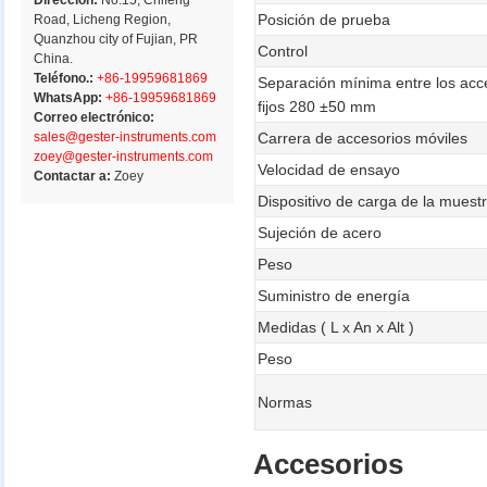
Dirección:
No.15, Chifeng
Posición de prueba
Road, Licheng Region,
Quanzhou city of Fujian, PR
Control
China.
Teléfono.:
+86-19959681869
Separación mínima entre los acce
WhatsApp:
+86-19959681869
fijos 280 ±50 mm
Correo electrónico:
sales@gester-instruments.com
Carrera de accesorios móviles
zoey@gester-instruments.com
Velocidad de ensayo
Contactar a:
Zoey
Dispositivo de carga de la muest
Sujeción de acero
Peso
Suministro de energía
Medidas ( L x An x Alt )
Peso
Normas
Accesorios