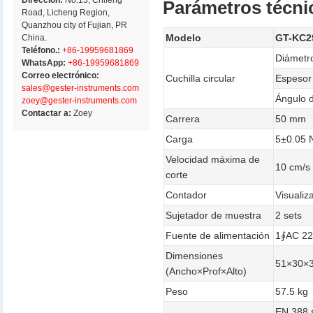
Dirección:
No.15, Chifeng
Parámetros técni
Road, Licheng Region,
Quanzhou city of Fujian, PR
Modelo
GT-KC2
China.
Teléfono.:
+86-19959681869
Diámet
WhatsApp:
+86-19959681869
Correo electrónico:
Cuchilla circular
Espeso
sales@gester-instruments.com
Ángulo 
zoey@gester-instruments.com
Contactar a:
Zoey
Carrera
50 mm
Carga
5±0.05 
Velocidad máxima de
10 cm/s 
corte
Contador
Visuali
Sujetador de muestra
2 sets
Fuente de alimentación
1∮AC 2
Dimensiones
51×30×
(Ancho×Prof×Alto)
Peso
57.5 kg
EN 388 