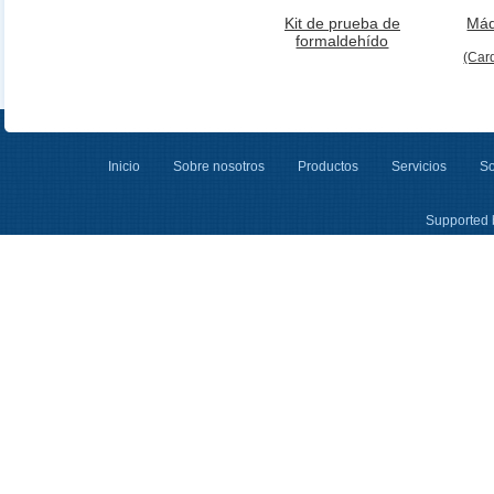
Kit de prueba de
Máq
formaldehído
(Car
Inicio
Sobre nosotros
Productos
Servicios
So
Supported 