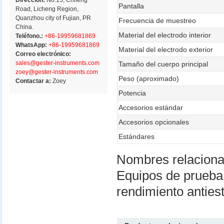
Dirección:
No.15, Chifeng
Pantalla
Road, Licheng Region,
Quanzhou city of Fujian, PR
Frecuencia de muestreo
China.
Material del electrodo interior
Teléfono.:
+86-19959681869
WhatsApp:
+86-19959681869
Material del electrodo exterior
Correo electrónico:
sales@gester-instruments.com
Tamaño del cuerpo principal
zoey@gester-instruments.com
Peso (aproximado)
Contactar a:
Zoey
Potencia
Accesorios estándar
Accesorios opcionales
Estándares
Nombres relacion
Equipos de prueba
rendimiento antie