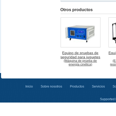
Otros productos
Equipo de pruebas de
Equi
seguridad para juguetes
(Máquina de prueba de
(E
energía cinética)
resi
Inicio
Sobre nosotros
Productos
Servicios
So
Supported 