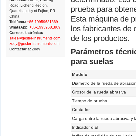
Dirección:
No.15, Chifeng
Road, Licheng Region,
prueba para obtener
Quanzhou city of Fujian, PR
China.
Esta máquina de p
Teléfono.:
+86-19959681869
los fabricantes de
WhatsApp:
+86-19959681869
Correo electrónico:
de los productos.
sales@gester-instruments.com
zoey@gester-instruments.com
Contactar a:
Zoey
Parámetros técni
para suelas
Modelo
Diámetro de la rueda de abrasió
Grosor de la rueda abrasiva
Tiempo de prueba
Contador
Carga entre la rueda abrasiva y 
Indicador dial