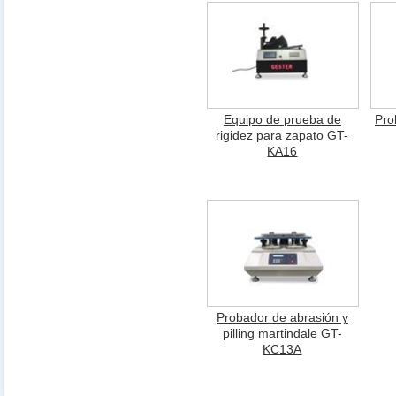
Equipo de prueba de
Pro
rigidez para zapato GT-
KA16
Probador de abrasión y
pilling martindale GT-
KC13A