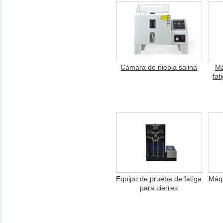
Cámara de niebla salina
Má
fat
Equipo de prueba de fatiga
Máqu
para cierres