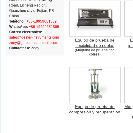
Dirección:
No.15, Chifeng
Road, Licheng Region,
Quanzhou city of Fujian, PR
China.
Teléfono.:
+86-19959681869
WhatsApp:
+86-19959681869
Correo electrónico:
sales@gester-instruments.com
Equipo de prueba de
E
zoey@gester-instruments.com
flexibilidad de suelas
im
Contactar a:
Zoey
(Máquina de prueba tipo
correa)
Equipo de prueba de
Máqu
compresión y recuperación