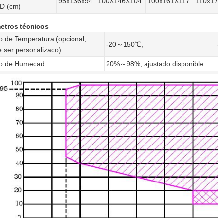
95x136x94
100X146X104
100x161X117
110x1
D (cm)
etros técnicos
 de Temperatura (opcional,
-20～150℃,
 ser personalizado)
o de Humedad
20%～98%, ajustado disponible.