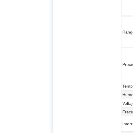
Rang
Preci
Tempe
Humed
Volta
Frecu
Inter