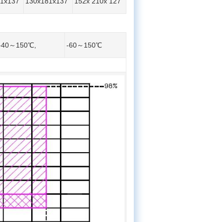
71x137
130x181x137
152x 210x 127
-40～150℃,
-60～150℃