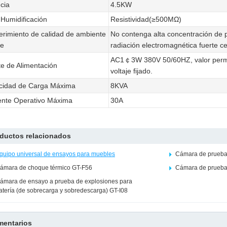
cia
4.5KW
Humidificación
Resistividad(≥500MΩ)
rimiento de calidad de ambiente
No contenga alta concentración de p
re
radiación electromagnética fuerte c
AC1￠3W 380V 50/60HZ, valor permit
e de Alimentación
voltaje fijado.
cidad de Carga Máxima
8KVA
ente Operativo Máxima
30A
ductos relacionados
quipo universal de ensayos para muebles
Cámara de prueba 
ámara de choque térmico GT-F56
Cámara de prueba 
ámara de ensayo a prueba de explosiones para
atería (de sobrecarga y sobredescarga) GT-I08
entarios