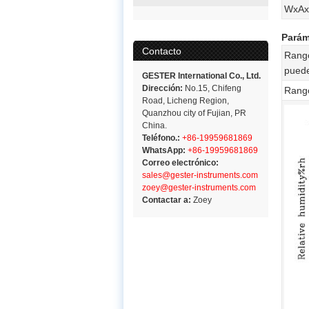
WxAx
Parám
Contacto
Rango
puede
GESTER International Co., Ltd.
Dirección:
No.15, Chifeng
Rang
Road, Licheng Region,
Quanzhou city of Fujian, PR
China.
Teléfono.:
+86-19959681869
WhatsApp:
+86-19959681869
Correo electrónico:
sales@gester-instruments.com
zoey@gester-instruments.com
Contactar a:
Zoey