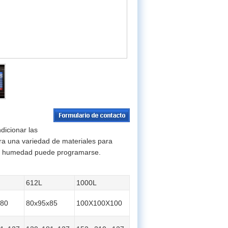
icionar las
ra una variedad de materiales para
a y humedad puede programarse.
612L
1000L
x80
80x95x85
100X100X100