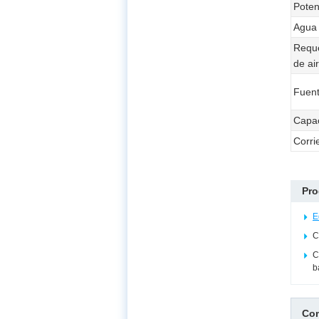
Poten
Agua 
Reque
de ai
Fuent
Capa
Corri
Pro
E
C
C
b
Com