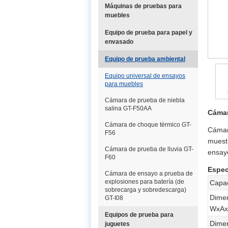
Máquinas de pruebas para
muebles
Equipo de prueba para papel y
envasado
Equipo de prueba ambiental
Equipo universal de ensayos
para muebles
Cámara de prueba de niebla
salina GT-F50AA
Cámar
Cámara de choque térmico GT-
Cámar
F56
muestr
Cámara de prueba de lluvia GT-
ensay
F60
Espec
Cámara de ensayo a prueba de
explosiones para batería (de
Capa
sobrecarga y sobredescarga)
Dimen
GT-I08
WxAx
Equipos de prueba para
Dimen
juguetes