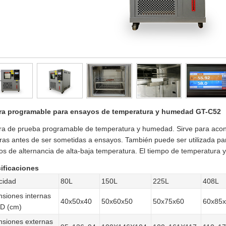
a programable para ensayos de temperatura y humedad GT-C52
a de prueba programable de temperatura y humedad. Sirve para acond
as antes de ser sometidas a ensayos. También puede ser utilizada pa
os de alternancia de alta-baja temperatura. El tiempo de temperatur
ificaciones
cidad
80L
150L
225L
408L
siones internas
40x50x40
50x60x50
50x75x60
60x85
D (cm)
siones externas