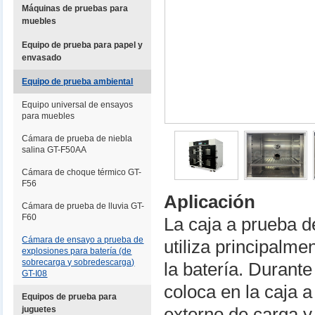
Máquinas de pruebas para
muebles
Equipo de prueba para papel y
envasado
Equipo de prueba ambiental
Equipo universal de ensayos
para muebles
Cámara de prueba de niebla
salina GT-F50AA
Cámara de choque térmico GT-
F56
Aplicación
Cámara de prueba de lluvia GT-
F60
La caja a prueba d
Cámara de ensayo a prueba de
utiliza principalm
explosiones para batería (de
sobrecarga y sobredescarga)
la batería. Durante
GT-I08
coloca en la caja 
Equipos de prueba para
juguetes
externo de carga y