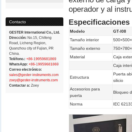
operador y al inst
Especificaciones 
Contacto
Modelo
GT-I08
GESTER International Co., Ltd.
Dirección:
No.15, Chifeng
Tamaño interior
500×500×
Road, Licheng Region,
Tamaño externo
750×780×
Quanzhou city of Fujian, PR
China.
Material
Caja exte
Teléfono.:
+86-19959681869
WhatsApp:
+86-19959681869
Caja inte
Correo electrónico:
Puerta abi
sales@gester-instruments.com
Estructura
zoey@gester-instruments.com
silicio
Contactar a:
Zoey
Accesorios para
Bloqueo d
puerta
Norma
IEC 62133