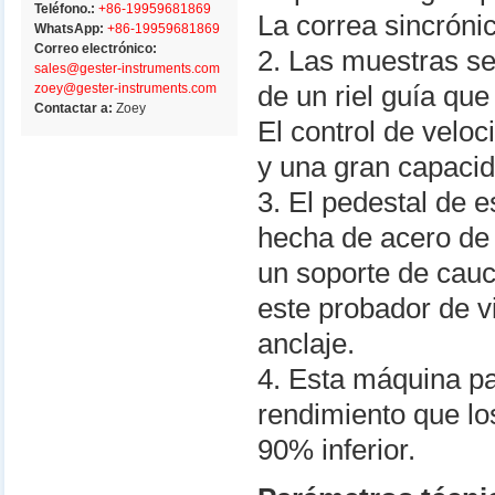
Teléfono.:
+86-19959681869
La correa sincróni
WhatsApp:
+86-19959681869
Correo electrónico:
2. Las muestras se
sales@gester-instruments.com
zoey@gester-instruments.com
de un riel guía qu
Contactar a:
Zoey
El control de velo
y una gran capacid
3. El pedestal de 
hecha de acero de 
un soporte de cauc
este probador de vi
anclaje.
4. Esta máquina pa
rendimiento que lo
90% inferior.