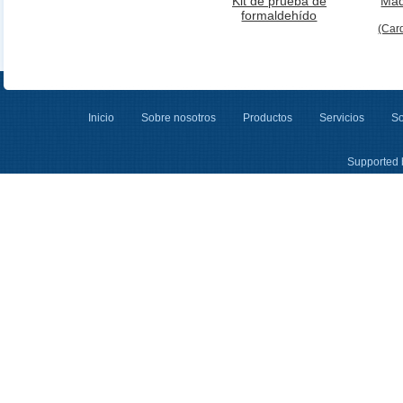
Kit de prueba de
Máq
formaldehído
(Car
Inicio
Sobre nosotros
Productos
Servicios
So
Supported 