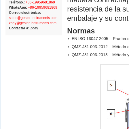
Teléfono.:
+86-19959681869
resistencia de la s
WhatsApp:
+86-19959681869
Correo electrónico:
embalaje y su cont
sales@gester-instruments.com
zoey@gester-instruments.com
Contactar a:
Zoey
Normas
EN ISO 16047:2005 – Prueba de
QMZ-J81.003-2012 – Método de
QMZ-J81.006-2013 – Método y 