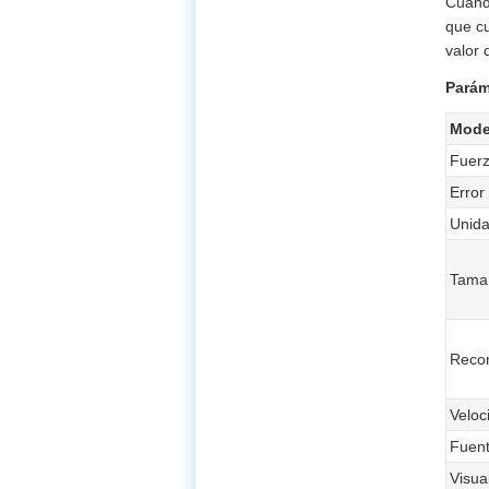
Cuando
que cu
valor 
Parám
Mode
Fuer
Error
Unid
Tamañ
Reco
Veloc
Fuent
Visua