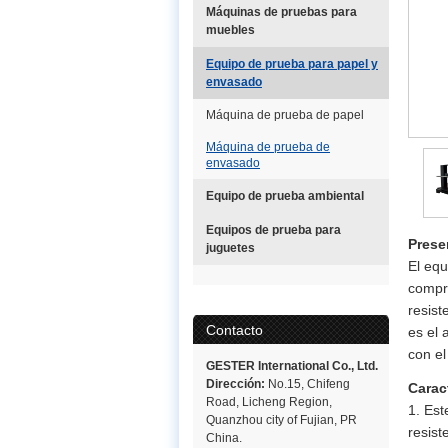
Máquinas de pruebas para
muebles
Equipo de prueba para papel y
envasado
Máquina de prueba de papel
Máquina de prueba de
envasado
Equipo de prueba ambiental
Equipos de prueba para
Prese
juguetes
El eq
compre
resist
Contacto
es el 
con el
GESTER International Co., Ltd.
Dirección:
No.15, Chifeng
Carac
Road, Licheng Region,
1. Est
Quanzhou city of Fujian, PR
resist
China.