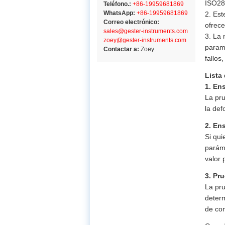
ISO28
Teléfono.:
+86-19959681869
WhatsApp:
+86-19959681869
2. Es
Correo electrónico:
ofrece
sales@gester-instruments.com
3. La
zoey@gester-instruments.com
paramé
Contactar a:
Zoey
fallos
Lista
1. En
La pru
la de
2. En
Si qui
paráme
valor 
3. Pr
La pru
determ
de com