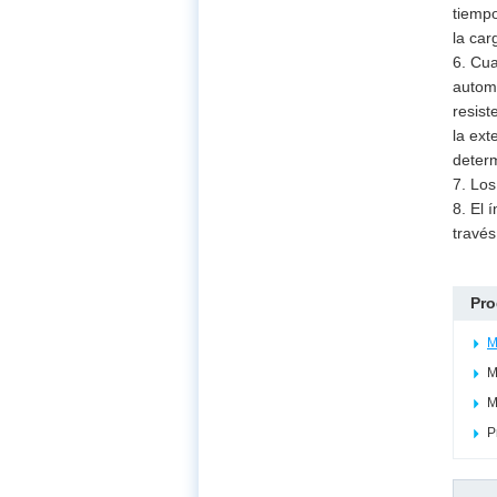
tiempo
la car
6. Cua
automá
resist
la ext
determ
7. Los
8. El 
través
Pro
M
M
M
P