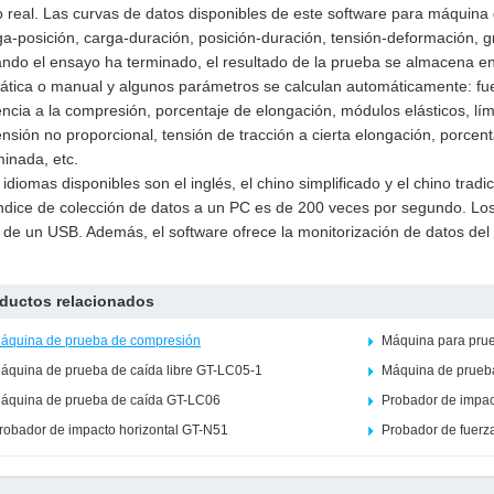
 real. Las curvas de datos disponibles de este software para máquin
ga-posición, carga-duración, posición-duración, tensión-deformación, gr
ndo el ensayo ha terminado, el resultado de la prueba se almacena en
tica o manual y algunos parámetros se calculan automáticamente: fuer
encia a la compresión, porcentaje de elongación, módulos elásticos, límit
ensión no proporcional, tensión de tracción a cierta elongación, porce
inada, etc.
 idiomas disponibles son el inglés, el chino simplificado y el chino tradic
índice de colección de datos a un PC es de 200 veces por segundo. Los
 de un USB. Además, el software ofrece la monitorización de datos del h
ductos relacionados
áquina de prueba de compresión
Máquina para prue
áquina de prueba de caída libre GT-LC05-1
Máquina de prueb
áquina de prueba de caída GT-LC06
Probador de impac
robador de impacto horizontal GT-N51
Probador de fuer