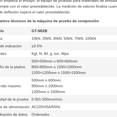
 empieza el ensayo, el equipo de pruebas para materiales de embalaje
mple con el valor preestablecido. La medición de valores finaliza cuan
de deflexión supera el valor preestablecido.
etros técnicos de la máquina de prueba de compresión
lo
GT-N02B
za
10kN, 20kN, 30kN, 50kN, 70kN, 100kN
 de indicación
±0.5%
ades
Kgf, N, lbf, g, ton, Mpa
500×500mm o 600×600mm
o de la platina
800×800mm o 1000×1000mm
1200×1200mm o 1500×1500mm
500mm o 600mm
rrido máximo
800mm o 1000mm
1200mm o 1500mm
idad de la prueba
0.001-500mm/mín.
e de alimentación
AC220V/5A/50Hz
lización de datos
Ordenador