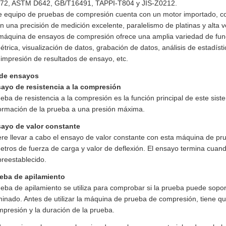
72, ASTM D642, GB/T16491, TAPPI-T804 y JIS-Z0212.
te equipo de pruebas de compresión cuenta con un motor importado, c
n una precisión de medición excelente, paralelismo de platinas y alta v
 máquina de ensayos de compresión ofrece una amplia variedad de fun
trica, visualización de datos, grabación de datos, análisis de estadísti
, impresión de resultados de ensayo, etc.
 de ensayos
sayo de resistencia a la compresión
eba de resistencia a la compresión es la función principal de este sis
formación de la prueba a una presión máxima.
sayo de valor constante
ere llevar a cabo el ensayo de valor constante con esta máquina de pru
tros de fuerza de carga y valor de deflexión. El ensayo termina cuan
preestablecido.
ueba de apilamiento
eba de apilamiento se utiliza para comprobar si la prueba puede sopo
inado. Antes de utilizar la máquina de prueba de compresión, tiene qu
presión y la duración de la prueba.