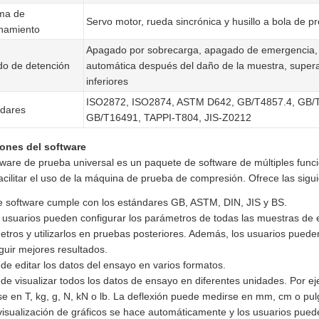
ma de
Servo motor, rueda sincrónica y husillo a bola de pr
namiento
Apagado por sobrecarga, apagado de emergencia, r
o de detención
automática después del daño de la muestra, superac
inferiores
ISO2872, ISO2874, ASTM D642, GB/T4857.4, GB/
dares
GB/T16491, TAPPI-T804, JIS-Z0212
ones del software
tware de prueba universal es un paquete de software de múltiples funci
acilitar el uso de la máquina de prueba de compresión. Ofrece las sigui
e software cumple con los estándares GB, ASTM, DIN, JIS y BS.
 usuarios pueden configurar los parámetros de todas las muestras de
tros y utilizarlos en pruebas posteriores. Además, los usuarios pueden
uir mejores resultados.
de editar los datos del ensayo en varios formatos.
de visualizar todos los datos de ensayo en diferentes unidades. Por e
e en T, kg, g, N, kN o lb. La deflexión puede medirse en mm, cm o pu
visualización de gráficos se hace automáticamente y los usuarios pued