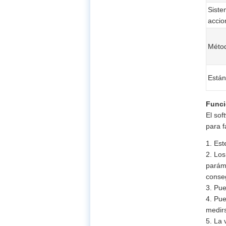
Siste
accio
Métod
Están
Funci
El sof
para f
1. Est
2. Los
paráme
conseg
3. Pue
4. Pue
medirs
5. La 