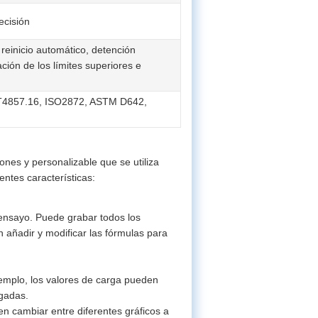
ecisión
einicio automático, detención
ión de los límites superiores e
T4857.16, ISO2872, ASTM D642,
ones y personalizable que se utiliza
entes características:
 ensayo. Puede grabar todos los
 añadir y modificar las fórmulas para
jemplo, los valores de carga pueden
lgadas.
en cambiar entre diferentes gráficos a