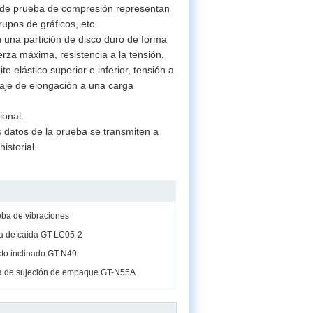
a de prueba de compresión representan
upos de gráficos, etc.
 una partición de disco duro de forma
za máxima, resistencia a la tensión,
e elástico superior e inferior, tensión a
ntaje de elongación a una carga
ional.
 datos de la prueba se transmiten a
istorial.
ba de vibraciones
a de caída GT-LC05-2
to inclinado GT-N49
za de sujeción de empaque GT-N55A