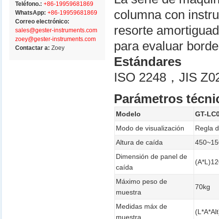
Teléfono.:
+86-19959681869
columna con instru
WhatsApp:
+86-19959681869
Correo electrónico:
resorte amortiguado
sales@gester-instruments.com
zoey@gester-instruments.com
para evaluar bordes
Contactar a:
Zoey
Estándares
ISO 2248，JIS Z0
Parámetros técni
Modelo
GT-LC0
Modo de visualización
Regla d
Altura de caída
450~1
Dimensión de panel de
(A*L)1
caída
Máximo peso de
70kg
muestra
Medidas máx de
(L*A*A
muestra