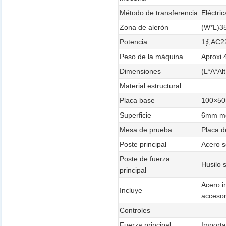
Método de transferencia
Eléctric
Zona de alerón
(W*L)3
Potencia
1∮,AC2
Peso de la máquina
Aproxi 
Dimensiones
(L*A*A
Material estructural
Placa base
100×50
Superficie
6mm me
Mesa de prueba
Placa 
Poste principal
Acero s
Poste de fuerza
Husilo 
principal
Acero i
Incluye
accesor
Controles
Fuerza principal
Importa