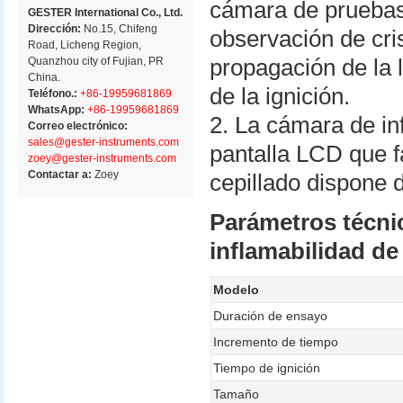
cámara de pruebas
GESTER International Co., Ltd.
Dirección:
No.15, Chifeng
observación de cri
Road, Licheng Region,
Quanzhou city of Fujian, PR
propagación de la
China.
de la ignición.
Teléfono.:
+86-19959681869
WhatsApp:
+86-19959681869
2. La cámara de in
Correo electrónico:
sales@gester-instruments.com
pantalla LCD que fa
zoey@gester-instruments.com
Contactar a:
Zoey
cepillado dispone d
Parámetros técni
inflamabilidad de
Modelo
Duración de ensayo
Incremento de tiempo
Tiempo de ignición
Tamaño