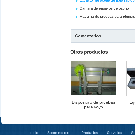
Extractor de aceite de fibra rápi
Cámara de ensayos de ozono
Máquina de pruebas para plumas
Comentarios
Otros productos
Dispositivo de pruebas
Eq
para yoyó
Inicio
Sobre nosotros
Productos
Servicios
So