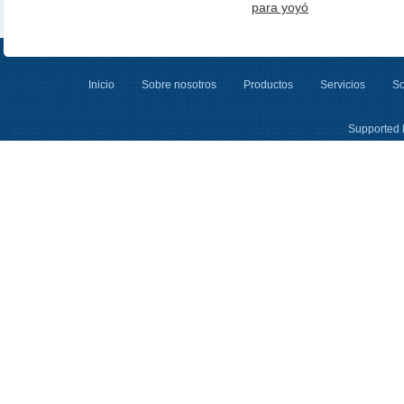
para yoyó
Inicio
Sobre nosotros
Productos
Servicios
So
Supported 