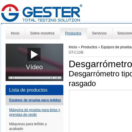
Inicio
Sobre nosotros
Productos
Servicios
Solucion
Inicio
»
Productos
»
Equipos de prueba 
GT-C10B
Desgarrómetro
Vídeo
Desgarrómetro tip
rasgado
Lista de productos
Equipos de prueba para tejidos
Máquina de prueba para telas y
prendas de vestir
Máquinas para teñido y
acabado