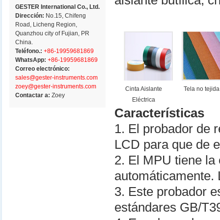
aislante butílica, 
GESTER International Co., Ltd.
Dirección:
No.15, Chifeng
Road, Licheng Region,
Quanzhou city of Fujian, PR
China.
Teléfono.:
+86-19959681869
WhatsApp:
+86-19959681869
Correo electrónico:
sales@gester-instruments.com
zoey@gester-instruments.com
Cinta Aislante
Tela no tejida
Contactar a:
Zoey
Eléctrica
Características
1. El probador de r
LCD para que de es
2. El MPU tiene la 
automáticamente. L
3. Este probador e
estándares GB/T3