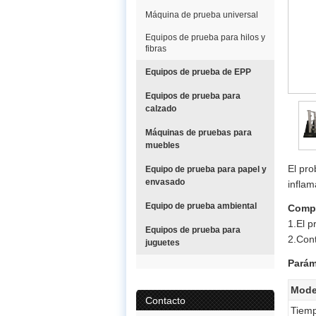
Máquina de prueba universal
Equipos de prueba para hilos y
fibras
Equipos de prueba de EPP
Equipos de prueba para
calzado
Máquinas de pruebas para
muebles
El pro
Equipo de prueba para papel y
envasado
inflam
Equipo de prueba ambiental
Compo
1.El p
Equipos de prueba para
2.Cont
juguetes
Parám
Mode
Contacto
Tiemp