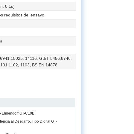
n: 0.1s)
s requisitos del ensayo
m
6941,15025, 14116, GB/T 5456,8746,
1101,1102, 1103, BS EN 14878
po Elmendorf GT-C10B
encia al Desgarro, Tipo Digital GT-