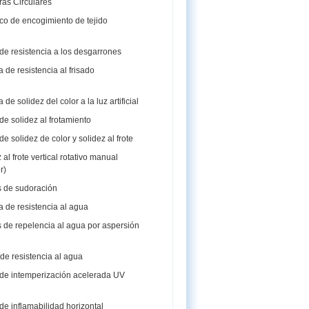
ras Circulares
co de encogimiento de tejido
e resistencia a los desgarrones
de resistencia al frisado
e solidez del color a la luz artificial
e solidez al frotamiento
 solidez de color y solidez al frote
al frote vertical rotativo manual
r)
 de sudoración
 de resistencia al agua
 de repelencia al agua por aspersión
de resistencia al agua
de intemperización acelerada UV
e inflamabilidad horizontal