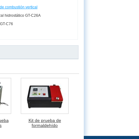
de combustión vertical
al hidrostático GT-C26A
 GT-C76
ueba
Kit de prueba de
s
formaldehído