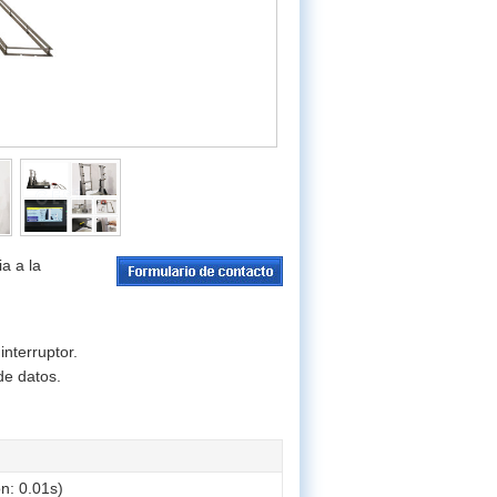
a a la
interruptor.
de datos.
ón: 0.01s)