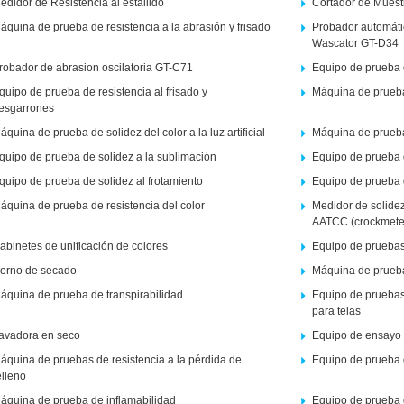
edidor de Resistencia al estallido
Cortador de Muest
áquina de prueba de resistencia a la abrasión y frisado
Probador automáti
Wascator GT-D34
robador de abrasion oscilatoria GT-C71
Equipo de prueba d
quipo de prueba de resistencia al frisado y
Máquina de prueba 
esgarrones
áquina de prueba de solidez del color a la luz artificial
Máquina de prueba d
quipo de prueba de solidez a la sublimación
Equipo de prueba d
quipo de prueba de solidez al frotamiento
Equipo de prueba de
áquina de prueba de resistencia del color
Medidor de solidez 
AATCC (crockmete
abinetes de unificación de colores
Equipo de pruebas
orno de secado
Máquina de prueba
áquina de prueba de transpirabilidad
Equipo de pruebas
para telas
avadora en seco
Equipo de ensayo 
áquina de pruebas de resistencia a la pérdida de
Equipo de prueba 
elleno
áquina de prueba de inflamabilidad
Equipo de prueba d