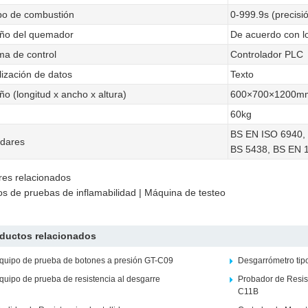
o de combustión
0-999.9s (precisió
ño del quemador
De acuerdo con lo
ma de control
Controlador PLC
lización de datos
Texto
o (longitud x ancho x altura)
600×700×1200m
60kg
BS EN ISO 6940, 
dares
BS 5438, BS EN 
es relacionados
s de pruebas de inflamabilidad | Máquina de testeo
ductos relacionados
quipo de prueba de botones a presión GT-C09
Desgarrómetro ti
quipo de prueba de resistencia al desgarre
Probador de Resist
C11B