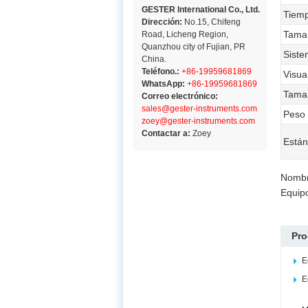
GESTER International Co., Ltd.
Tiemp
Dirección:
No.15, Chifeng
Tama
Road, Licheng Region,
Quanzhou city of Fujian, PR
Siste
China.
Teléfono.:
+86-19959681869
Visua
WhatsApp:
+86-19959681869
Tamañ
Correo electrónico:
sales@gester-instruments.com
Peso
zoey@gester-instruments.com
Contactar a:
Zoey
Están
Nombr
Equipo
Pro
E
E