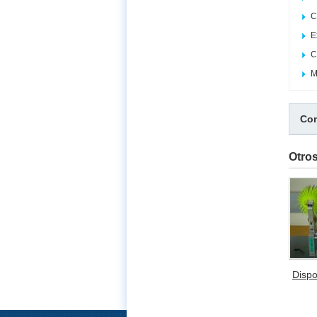
C
E
C
M
Com
Otro
Dispo