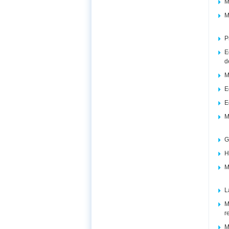
M
M
P
E
d
M
E
E
M
G
H
M
L
M
r
M