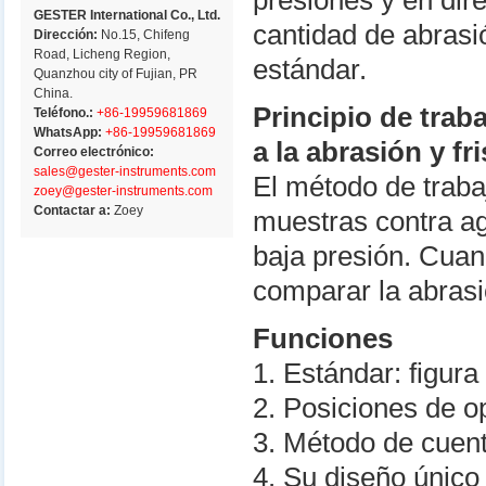
presiones y en di
GESTER International Co., Ltd.
cantidad de abrasi
Dirección:
No.15, Chifeng
Road, Licheng Region,
estándar.
Quanzhou city of Fujian, PR
China.
Principio de trab
Teléfono.:
+86-19959681869
WhatsApp:
+86-19959681869
a la abrasión y fr
Correo electrónico:
sales@gester-instruments.com
El método de trabaj
zoey@gester-instruments.com
Contactar a:
Zoey
muestras contra ag
baja presión. Cuan
comparar la abrasi
Funciones
1. Estándar: figura
2. Posiciones de o
3. Método de cuent
4. Su diseño único