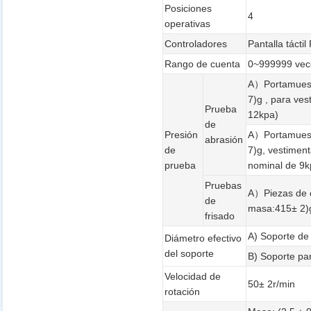
Posiciones
4
operativas
Controladores
Pantalla tácti
Rango de cuenta
0~999999 vec
A）Portamuestr
7)g , para ves
Prueba
12kpa)
de
Presión
A）Portamuest
abrasión
de
7)g, vestiment
prueba
nominal de 9k
Pruebas
A）Piezas de c
de
masa:415± 2)
frisado
A) Soporte de
Diámetro efectivo
del soporte
B) Soporte pa
Velocidad de
50± 2r/min
rotación