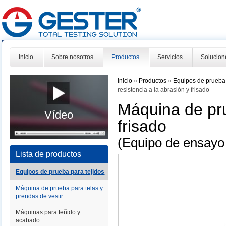
Inicio
Sobre nosotros
Productos
Servicios
Solucion
Inicio
»
Productos
»
Equipos de prueba 
resistencia a la abrasión y frisado
Máquina de pru
Vídeo
frisado
(Equipo de ensayo
Lista de productos
Equipos de prueba para tejidos
Máquina de prueba para telas y
prendas de vestir
Máquinas para teñido y
acabado