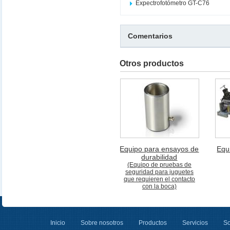
Expectrofotómetro GT-C76
Comentarios
Otros productos
Equipo para ensayos de
Equ
durabilidad
(Equipo de pruebas de
seguridad para juguetes
que requieren el contacto
con la boca)
Inicio
Sobre nosotros
Productos
Servicios
So