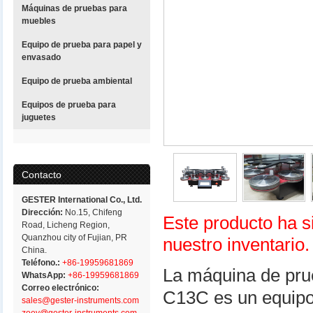
Máquinas de pruebas para
muebles
Equipo de prueba para papel y
envasado
Equipo de prueba ambiental
Equipos de prueba para
juguetes
Contacto
GESTER International Co., Ltd.
Dirección:
No.15, Chifeng
Este producto ha s
Road, Licheng Region,
Quanzhou city of Fujian, PR
nuestro inventario.
China.
Teléfono.:
+86-19959681869
La máquina de prue
WhatsApp:
+86-19959681869
Correo electrónico:
C13C es un equipo
sales@gester-instruments.com