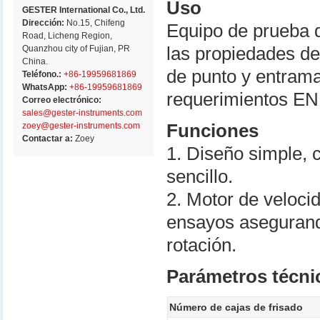
Uso
GESTER International Co., Ltd.
Dirección:
No.15, Chifeng
Equipo de prueba d
Road, Licheng Region,
Quanzhou city of Fujian, PR
las propiedades de
China.
de punto y entram
Teléfono.:
+86-19959681869
WhatsApp:
+86-19959681869
requerimientos EN
Correo electrónico:
sales@gester-instruments.com
zoey@gester-instruments.com
Funciones
Contactar a:
Zoey
1. Diseño simple, 
sencillo.
2. Motor de veloci
ensayos asegurand
rotación.
Parámetros técni
Número de cajas de frisado