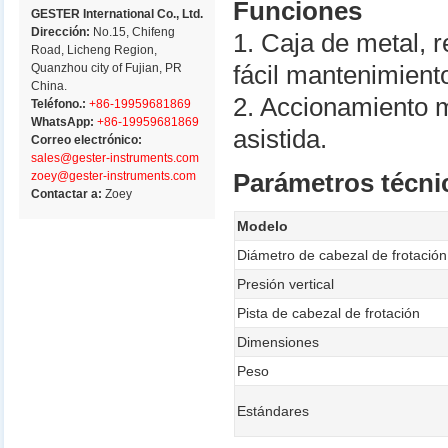
Funciones
GESTER International Co., Ltd.
Dirección:
No.15, Chifeng
1. Caja de metal, 
Road, Licheng Region,
Quanzhou city of Fujian, PR
fácil mantenimient
China.
2. Accionamiento m
Teléfono.:
+86-19959681869
WhatsApp:
+86-19959681869
asistida.
Correo electrónico:
sales@gester-instruments.com
zoey@gester-instruments.com
Parámetros técni
Contactar a:
Zoey
Modelo
Diámetro de cabezal de frotación
Presión vertical
Pista de cabezal de frotación
Dimensiones
Peso
Estándares