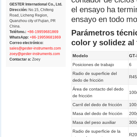
GESTER International Co., Ltd.
el ensayo ha termi
Dirección:
No.15, Chifeng
Road, Licheng Region,
ensayo en todo m
Quanzhou city of Fujian, PR
China.
Parámetros técni
Teléfono.:
+86-19959681869
WhatsApp:
+86-19959681869
color y solidez al
Correo electrónico:
sales@gester-instruments.com
zoey@gester-instruments.com
Modelo
GT-
Contactar a:
Zoey
Posiciones de trabajo
6
Radio de superficie del
R4
dedo de fricción
Área de contacto del dedo
10
de fricción
Carril del dedo de fricción
10
Masa del dedo de fricción
200
Masa del peso auxiliar
300
Radio de superficie de la
R2