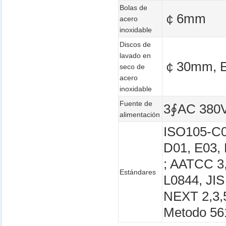
Bolas de
￠6mm
acero
inoxidable
Discos de
lavado en
￠30mm, Es
seco de
acero
inoxidable
Fuente de
3∮AC 380
alimentación
ISO105-C0
D01, E03,
; AATCC 3,
Estándares
L0844, JI
NEXT 2,3,
Metodo 56