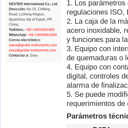
1. Los parámetros
GESTER International Co., Ltd.
Dirección:
No.15, Chifeng
regulaciones ISO,
Road, Licheng Region,
2. La caja de la m
Quanzhou city of Fujian, PR
China.
acero inoxidable, r
Teléfono.:
+86-19959681869
WhatsApp:
+86-19959681869
y funciones para la
Correo electrónico:
sales@gester-instruments.com
3. Equipo con inte
zoey@gester-instruments.com
Contactar a:
Zoey
de quemaduras o l
4. Equipo con cont
digital, controles
alarma de finalizac
5. Se puede modif
requerimientos de 
Parámetros técni